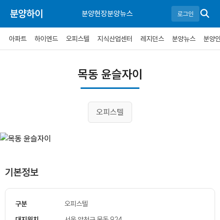
분양하이
분양현장
분양뉴스
로그인
아파트
하이엔드
오피스텔
지식산업센터
레지던스
분양뉴스
분양
목동 윤슬자이
오피스텔
기본정보
구분
오피스텔
대지위치
서울 양천구 목동 924