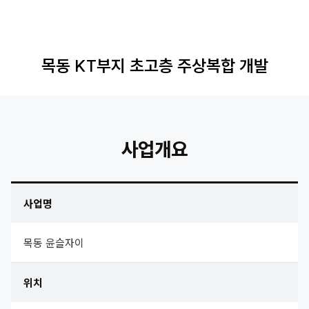
목동 KT부지 초고층 주상복합 개발
사업개요
사업명
목동 윤슬자이
위치