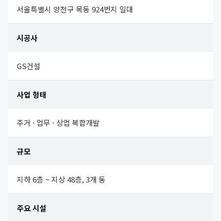
서울특별시 양천구 목동 924번지 일대
시공사
GS건설
사업 형태
주거 · 업무 · 상업 복합개발
규모
지하 6층 ~ 지상 48층, 3개 동
주요 시설