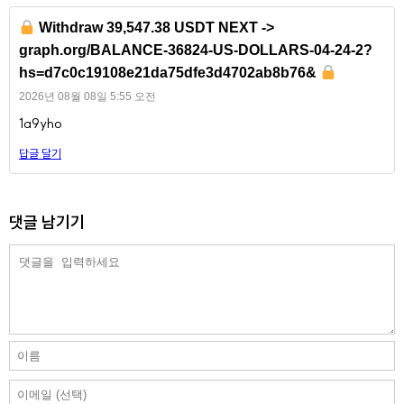
Withdraw 39,547.38 USDT NEXT ->
graph.org/BALANCE-36824-US-DOLLARS-04-24-2?
hs=d7c0c19108e21da75dfe3d4702ab8b76&
2026년 08월 08일 5:55 오전
1a9yho
답글 달기
댓글 남기기