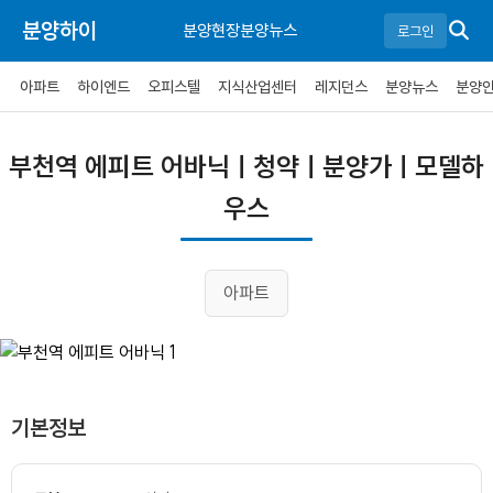
분양하이
분양현장
분양뉴스
로그인
아파트
하이엔드
오피스텔
지식산업센터
레지던스
분양뉴스
분양
부천역 에피트 어바닉ㅣ청약ㅣ분양가ㅣ모델하
우스
아파트
기본정보