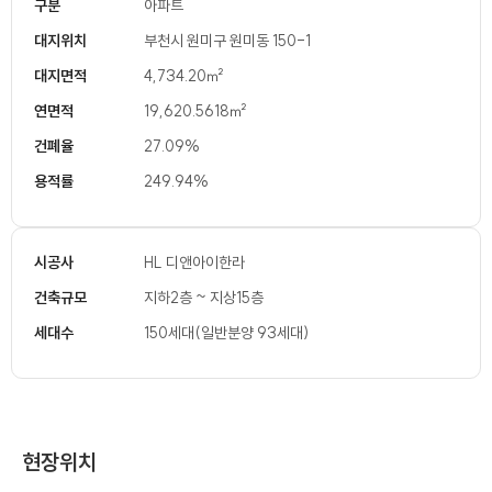
구분
아파트
대지위치
부천시 원미구 원미동 150-1
대지면적
4,734.20㎡
연면적
19,620.5618㎡
건폐율
27.09%
용적률
249.94%
시공사
HL 디앤아이한라
건축규모
지하2층 ~ 지상15층
세대수
150세대(일반분양 93세대)
현장위치