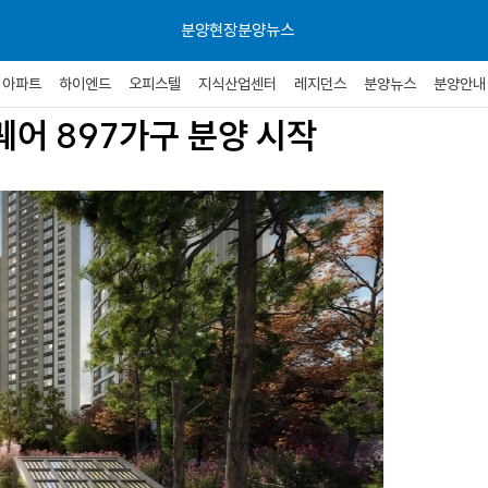
분양현장
분양뉴스
아파트
하이엔드
오피스텔
지식산업센터
레지던스
분양뉴스
분양안내
어 897가구 분양 시작