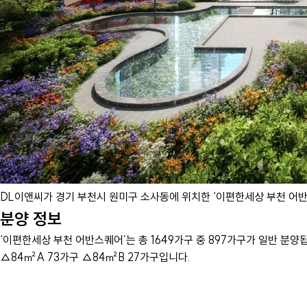
DL이앤씨가 경기 부천시 원미구 소사동에 위치한 ‘이편한세상 부천 어반스
분양 정보
‘이편한세상 부천 어반스퀘어’는 총 1649가구 중 897가구가 일반 분양
△84㎡A 73가구 △84㎡B 27가구입니다.