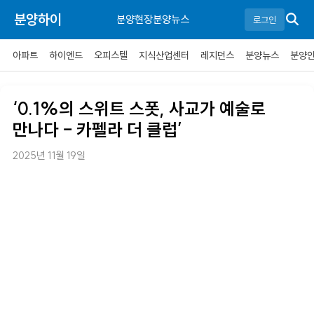
분양하이
분양현장
분양뉴스
로그인
아파트
하이엔드
오피스텔
지식산업센터
레지던스
분양뉴스
분양
‘0.1%의 스위트 스폿, 사교가 예술로
만나다 – 카펠라 더 클럽’
2025년 11월 19일