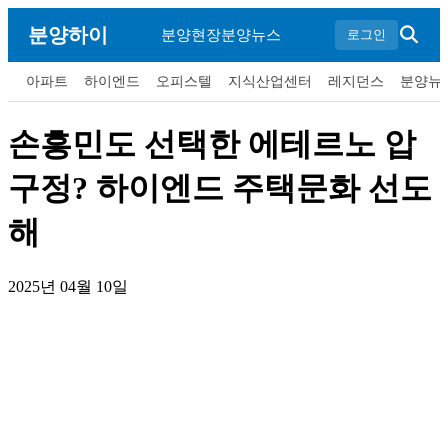
분양하이
분양현장
분양뉴스
로그인
아파트
하이엔드
오피스텔
지식산업센터
레지던스
분양뉴
손흥민도 선택한 에테르노 압
구정? 하이엔드 주택문화 선도
해
2025년 04월 10일