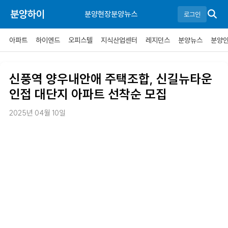
분양하이
분양현장
분양뉴스
로그인
아파트
하이엔드
오피스텔
지식산업센터
레지던스
분양뉴스
분양
신풍역 양우내안애 주택조합, 신길뉴타운
인접 대단지 아파트 선착순 모집
2025년 04월 10일