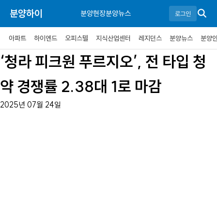
분양하이
분양현장
분양뉴스
로그인
아파트
하이엔드
오피스텔
지식산업센터
레지던스
분양뉴스
분양
‘청라 피크원 푸르지오’, 전 타입 청
약 경쟁률 2.38대 1로 마감
2025년 07월 24일