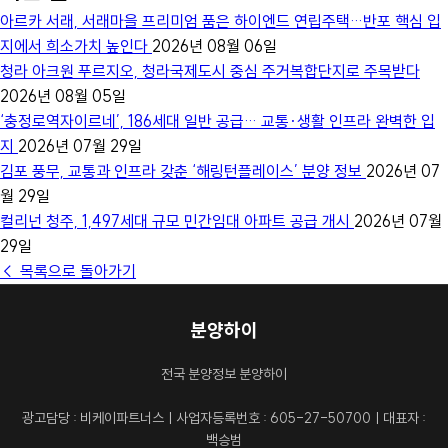
아르카 서래, 서래마을 프리미엄 품은 하이엔드 연립주택…반포 핵심 입
지에서 희소가치 높인다
2026년 08월 06일
청라 아크원 푸르지오, 청라국제도시 중심 주거복합단지로 주목받다
2026년 08월 05일
‘충정로역자이르네’, 186세대 일반 공급… 교통·생활 인프라 완벽한 입
지
2026년 07월 29일
김포 풍무, 교통과 인프라 갖춘 ‘해링턴플레이스’ 분양 정보
2026년 07
월 29일
컬리넌 청주, 1,497세대 규모 민간임대 아파트 공급 개시
2026년 07월
29일
← 목록으로 돌아가기
분양하이
전국 분양정보 분양하이
광고담당 : 비케이파트너스ㅣ사업자등록번호 : 605-27-50700ㅣ대표자 :
백승범