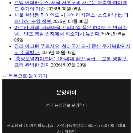
르엘 어퍼하우스: 서울 서초구의 새로운 저층형 하이엔
드 주거의 기준
2026년 08월 08일
서울 한남동 하이엔드 시니어 레지던스 ‘소요한남 by 파
르나스’ 분양 정보
2026년 08월 08일
아르카 서래, 서래마을 프리미엄 품은 하이엔드 연립주
택…반포 핵심 입지에서 희소가치 높인다
2026년 08월
06일
청라 아크원 푸르지오, 청라국제도시 중심 주거복합단지
로 주목받다
2026년 08월 05일
‘충정로역자이르네’, 186세대 일반 공급… 교통·생활 인
프라 완벽한 입지
2026년 07월 29일
← 목록으로 돌아가기
분양하이
전국 분양정보 분양하이
광고담당 : 비케이파트너스ㅣ사업자등록번호 : 605-27-50700ㅣ대표
자 : 백승범