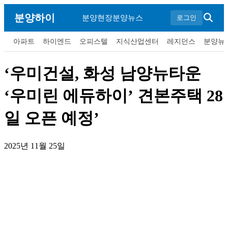
분양하이
분양현장
분양뉴스
로그인
아파트
하이엔드
오피스텔
지식산업센터
레지던스
분양뉴
‘우미건설, 화성 남양뉴타운
‘우미린 에듀하이’ 견본주택 28
일 오픈 예정’
2025년 11월 25일