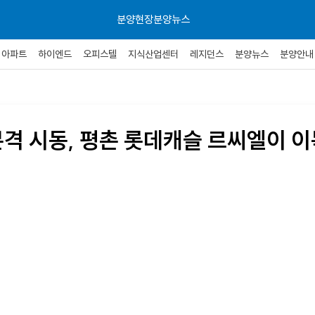
분양현장
분양뉴스
아파트
하이엔드
오피스텔
지식산업센터
레지던스
분양뉴스
분양안내
본격 시동, 평촌 롯데캐슬 르씨엘이 