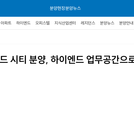
분양현장
분양뉴스
아파트
하이엔드
오피스텔
지식산업센터
레지던스
분양뉴스
분양안내
드 시티 분양, 하이엔드 업무공간으