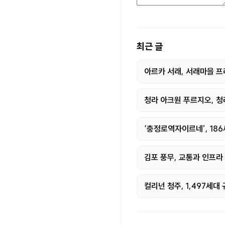
최근 글
아르카 서래, 서래마을 
청라 아크원 푸르지오, 
‘충정로역자이르네’, 18
김포 풍무, 교통과 인프라
컬리넌 청주, 1,497세대