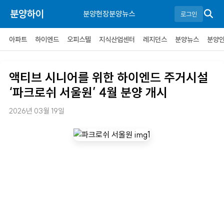
분양하이
분양현장
분양뉴스
로그인
아파트
하이엔드
오피스텔
지식산업센터
레지던스
분양뉴스
분양
액티브 시니어를 위한 하이엔드 주거시설
‘파크로쉬 서울원’ 4월 분양 개시
2026년 03월 19일