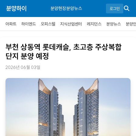
분양하이
분양현장
분양뉴스
로그인
아파트
하이엔드
오피스텔
지식산업센터
레지던스
분양뉴스
분양
부천 상동역 롯데캐슬, 초고층 주상복합
단지 분양 예정
2026년 06월 03일