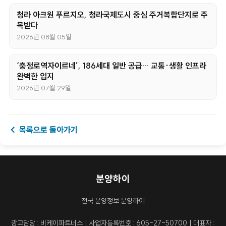
청라 아크원 푸르지오, 청라국제도시 중심 주거복합단지로 주
목받다
2026년 08월 05일
‘충정로역자이르네’, 186세대 일반 공급… 교통·생활 인프라
완벽한 입지
2026년 07월 29일
← 목록으로 돌아가기
분양하이
전국 분양정보 분양하이
광고담당 : 비케이파트너스ㅣ사업자등록번호 : 605-27-50700ㅣ대표자 :