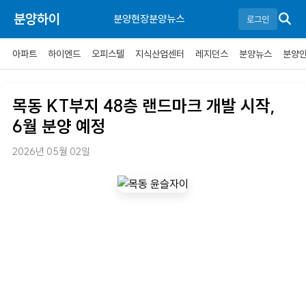
분양하이
분양현장
분양뉴스
로그인
아파트
하이엔드
오피스텔
지식산업센터
레지던스
분양뉴스
분양
목동 KT부지 48층 랜드마크 개발 시작,
6월 분양 예정
2026년 05월 02일