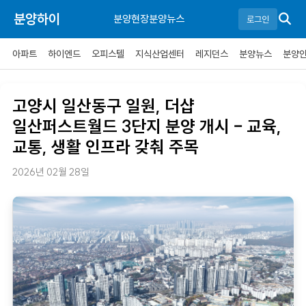
분양하이
분양현장
분양뉴스
로그인
아파트
하이엔드
오피스텔
지식산업센터
레지던스
분양뉴스
분양
고양시 일산동구 일원, 더샵
일산퍼스트월드 3단지 분양 개시 – 교육,
교통, 생활 인프라 갖춰 주목
2026년 02월 28일